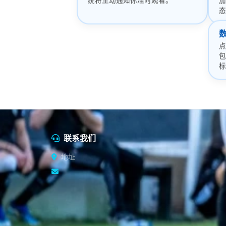
加
态
点
包
标
联系我们
地址