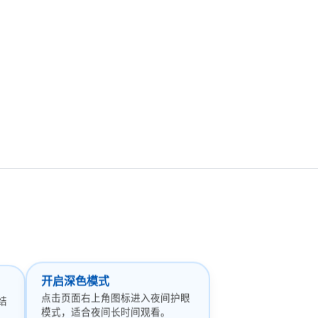
开启深色模式
点击页面右上角图标进入夜间护眼
结
模式，适合夜间长时间观看。