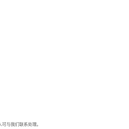
人可与我们联系处理。