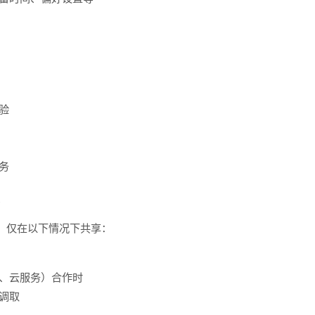
验
务
，仅在以下情况下共享：
、云服务）合作时
调取