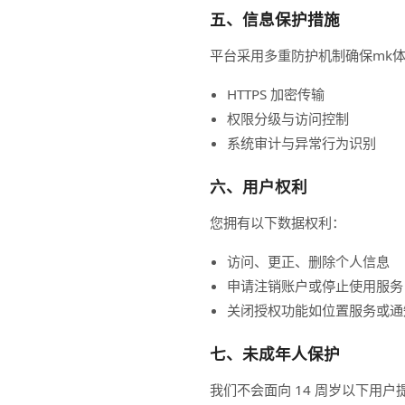
五、信息保护措施
平台采用多重防护机制确保mk
HTTPS 加密传输
权限分级与访问控制
系统审计与异常行为识别
六、用户权利
您拥有以下数据权利：
访问、更正、删除个人信息
申请注销账户或停止使用服务
关闭授权功能如位置服务或通
七、未成年人保护
我们不会面向 14 周岁以下用