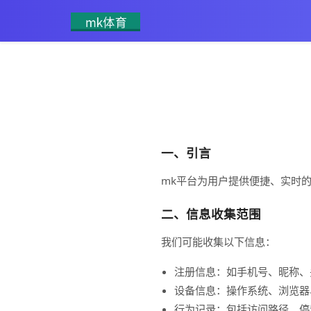
一、引言
mk平台为用户提供便捷、实时
二、信息收集范围
我们可能收集以下信息：
注册信息：如手机号、昵称、
设备信息：操作系统、浏览器
行为记录：包括访问路径、停