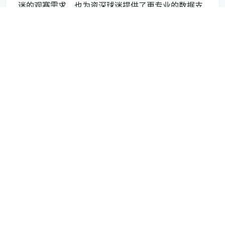
迷的观赛需求，也为资深球迷提供了更专业的数据支
持。这种将娱乐性与专业性相结合的做法，体现了赛
事转播理念的升级。
联盟还与平台合作推出了互动竞猜功能，观众在观看
直播时可参与实时预测环节。猜对胜负、MVP等环节
的观众将有机会获得球星签名产品及周边礼品。这种
互动模式不仅增加了观赛的趣味性，也有效提升了用
户的参与感和粘性。
反盗版措施保障权益
针对往届赛事中出现的盗播现象，联盟此次联合平台
方加强了版权保护力度。数字指纹技术和实时监测系
统，对未授权直播链接进行快速识别和处理。同时设
立举报通道，鼓励球迷正规渠道观赛，共同维护健康