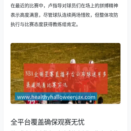
在最近的比赛中，卢指导对球员们在场上的拼搏精神
表示高度满意，尽管球队连续两场惜败，但整体攻防
执行与比赛态度获得教练组肯定。
全平台覆盖确保观赛无忧