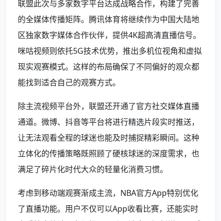
联盟此次与多家数字平台达成战略合作，构建了完善
的全媒体传播矩阵。腾讯体育将继续作为中国大陆地
区独家数字媒体合作伙伴，提供4K超高清直播信号。
咪咕视频则依托5G技术优势，推出多机位视角和虚拟
现实观赛模式。这样的布局确保了不同偏好的观众都
能找到适合自己的观赛方式。
除主流视频平台外，联盟还开通了官方社交媒体直播
通道。微博、抖音等平台将进行精选片段实时推送，
让无法观看全程的球迷也能及时捕捉精彩瞬间。这种
立体化的传播策略既照顾了硬核球迷的深度需求，也
满足了碎片化时代大众的轻量化消费习惯。
考虑到移动端观赛渐成主流，NBA官方App特别优化
了直播功能。用户不仅可以App收看比赛，还能实时