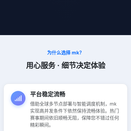
为什么选择 mk？
用心服务 · 细节决定体验
平台稳定流畅
借助全球多节点部署与智能调度机制，mk
实现高并发条件下依然保持流畅体验。热门
赛事期间依旧顺畅无阻，保障您不错过任何
精彩瞬间。