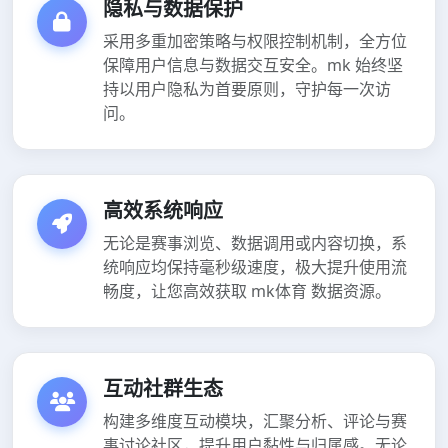
隐私与数据保护
采用多重加密策略与权限控制机制，全方位
保障用户信息与数据交互安全。mk 始终坚
持以用户隐私为首要原则，守护每一次访
问。
高效系统响应
无论是赛事浏览、数据调用或内容切换，系
统响应均保持毫秒级速度，极大提升使用流
畅度，让您高效获取 mk体育 数据资源。
互动社群生态
构建多维度互动模块，汇聚分析、评论与赛
事讨论社区，提升用户黏性与归属感。无论