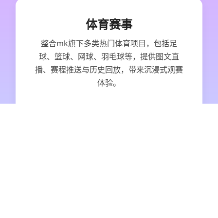
体育赛事
整合mk旗下多类热门体育项目，包括足
球、篮球、网球、羽毛球等，提供图文直
播、赛程推送与历史回放，带来沉浸式观赛
体验。