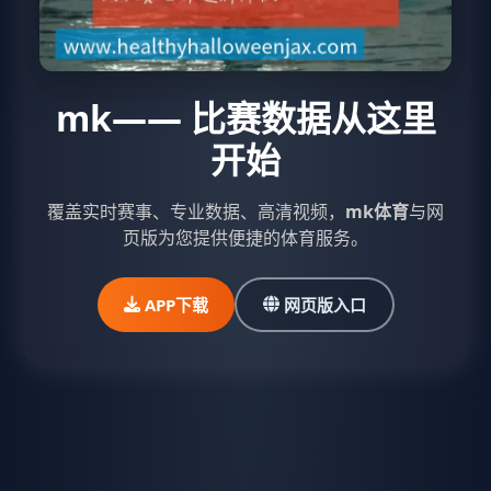
mk
—— 比赛数据从这里
开始
覆盖实时赛事、专业数据、高清视频，
mk体育
与网
页版为您提供便捷的体育服务。
APP下载
网页版入口